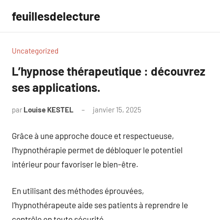
Aller
feuillesdelecture
au
contenu
Uncategorized
L’hypnose thérapeutique : découvrez
ses applications.
par
Louise KESTEL
janvier 15, 2025
Aucun
commentaire
Grâce à une approche douce et respectueuse,
l’hypnothérapie permet de débloquer le potentiel
intérieur pour favoriser le bien-être.
En utilisant des méthodes éprouvées,
l’hypnothérapeute aide ses patients à reprendre le
contrôle en toute sécurité.