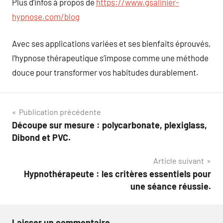
Plus d’infos à propos de
https://www.gsalinier-
hypnose.com/blog
Avec ses applications variées et ses bienfaits éprouvés,
l’hypnose thérapeutique s’impose comme une méthode
douce pour transformer vos habitudes durablement.
Navigation
Publication précédente
Découpe sur mesure : polycarbonate, plexiglass,
de
Dibond et PVC.
l’article
Article suivant
Hypnothérapeute : les critères essentiels pour
une séance réussie.
Laisser un commentaire