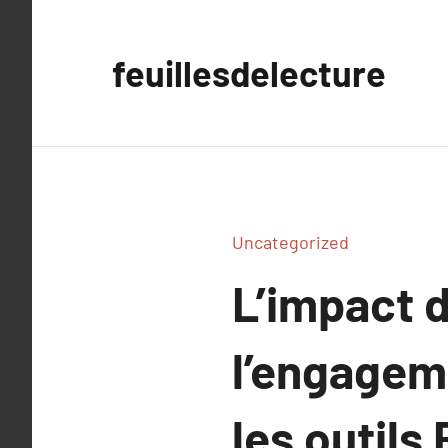
Aller
au
feuillesdelecture
contenu
Uncategorized
L’impact d
l’engagem
les outils