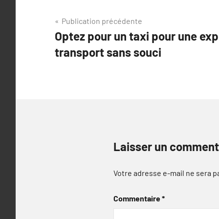
Navigation
Publication précédente
Optez pour un taxi pour une ex
de
transport sans souci
l’article
Laisser un comment
Votre adresse e-mail ne sera p
Commentaire
*