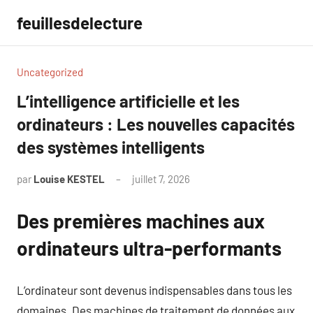
Aller
feuillesdelecture
au
contenu
Uncategorized
L’intelligence artificielle et les
ordinateurs : Les nouvelles capacités
des systèmes intelligents
par
Louise KESTEL
juillet 7, 2026
Aucun
commentaire
Des premières machines aux
ordinateurs ultra-performants
L’ordinateur sont devenus indispensables dans tous les
domaines. Des machines de traitement de données aux