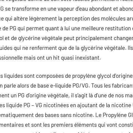
VG se transforme en une vapeur d’eau abondant et abonda
ce qui altère légèrement la perception des molécules 
nce de PG qui permet quant à lui une meilleure restitution
l et de glycérine végétale peut principalement changer d
iquides qui ne renferment que de la glycérine végétale. I
ionnelle mais ont un hit quasi inexistant.
 liquides sont composées de propylène glycol d’origine 
On parle alors de base e-liquide PG/VG. Tous les fabrica
ment un PG d’origine végétale, il s’agit là d’une de nos 
s liquide PG – VG nicotinées en ajoutant de la nicotine
matiquement des bases sans nicotine. Le Propylène Gly
entaires et sont les premiers éléments qui vont constit