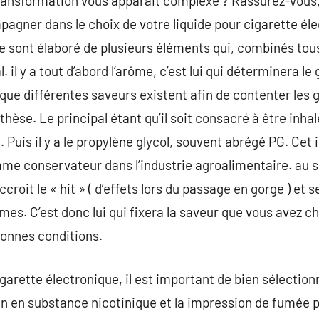
transformation vous apparait complexe ? Rassurez-vous,
agner dans le choix de votre liquide pour cigarette éle
ue sont élaboré de plusieurs éléments qui, combinés to
l. il y a tout d’abord l’arôme, c’est lui qui déterminera le
que différentes saveurs existent afin de contenter les
hèse. Le principal étant qu’il soit consacré à être inhalé
. Puis il y a le propylène glycol, souvent abrégé PG. Cet 
conservateur dans l’industrie agroalimentaire. au sei
ccroit le « hit » ( d’effets lors du passage en gorge ) et
mes. C’est donc lui qui fixera la saveur que vous avez ch
bonnes conditions.
arette électronique, il est important de bien sélectionn
oin en substance nicotinique et la impression de fumée 