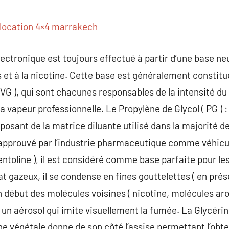
commentaire
location 4×4 marrakech
lectronique est toujours effectué à partir d’une base neu
s et à la nicotine. Cette base est généralement constitu
( VG ), qui sont chacunes responsables de la intensité du 
e la vapeur professionnelle. Le Propylène de Glycol ( PG
posant de la matrice diluante utilisé dans la majorité d
approuvé par l’industrie pharmaceutique comme véhicu
entoline ), il est considéré comme base parfaite pour les 
état gazeux, il se condense en fines gouttelettes ( en pr
 un début des molécules voisines ( nicotine, molécules ar
n aérosol qui imite visuellement la fumée. La Glycérine 
ne végétale donne de son côté l’assise permettant l’obte