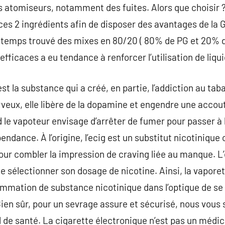
 atomiseurs, notamment des fuites. Alors que choisir ?
s 2 ingrédients afin de disposer des avantages de la G
gtemps trouvé des mixes en 80/20 ( 80% de PG et 20% de
fficaces a eu tendance à renforcer l’utilisation de liq
t la substance qui a créé, en partie, l’addiction au taba
veux, elle libère de la dopamine et engendre une accou
le vapoteur envisage d’arrêter de fumer pour passer à l’
ndance. À l’origine, l’ecig est un substitut nicotinique
our combler la impression de craving liée au manque. L
de sélectionner son dosage de nicotine. Ainsi, la vapore
mation de substance nicotinique dans l’optique de se 
en sûr, pour un sevrage assure et sécurisé, nous vous 
l de santé. La cigarette électronique n’est pas un médic