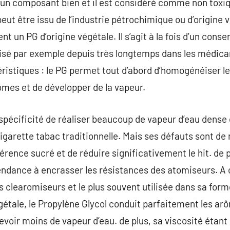
t un composant bien et il est considéré comme non tox
peut être issu de l’industrie pétrochimique ou d’origine 
t un PG d’origine végétale. Il s’agit à la fois d’un cons
tilisé par exemple depuis très longtemps dans les médica
istiques : le PG permet tout d’abord d’homogénéiser le
ômes et de développer de la vapeur.
 spécificité de réaliser beaucoup de vapeur d’eau dense 
cigarette tabac traditionnelle. Mais ses défauts sont de
rence sucré et de réduire significativement le hit. de p
tendance à encrasser les résistances des atomiseurs. A c
s clearomiseurs et le plus souvent utilisée dans sa form
gétale, le Propylène Glycol conduit parfaitement les arô
evoir moins de vapeur d’eau. de plus, sa viscosité étant p