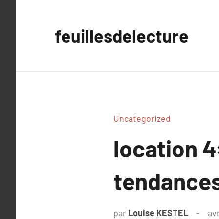
Aller
au
feuillesdelecture
contenu
Uncategorized
location 
tendance
par
Louise KESTEL
avr