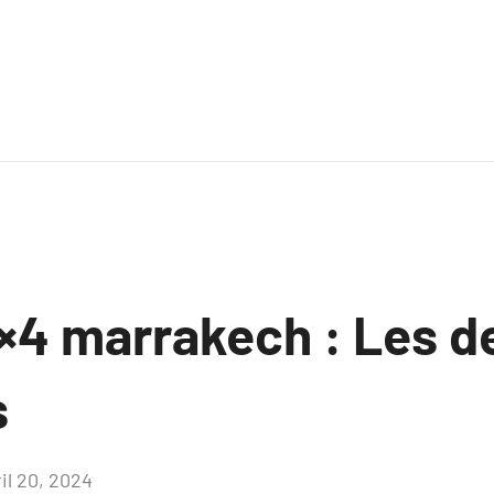
4×4 marrakech : Les d
s
il 20, 2024
Aucun