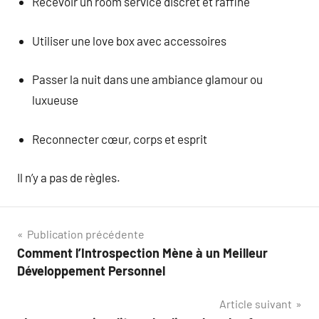
Recevoir un room service discret et raffiné
Utiliser une love box avec accessoires
Passer la nuit dans une ambiance glamour ou
luxueuse
Reconnecter cœur, corps et esprit
Il n’y a pas de règles.
Navigation
Publication précédente
Comment l’Introspection Mène à un Meilleur
de
Développement Personnel
l’article
Article suivant