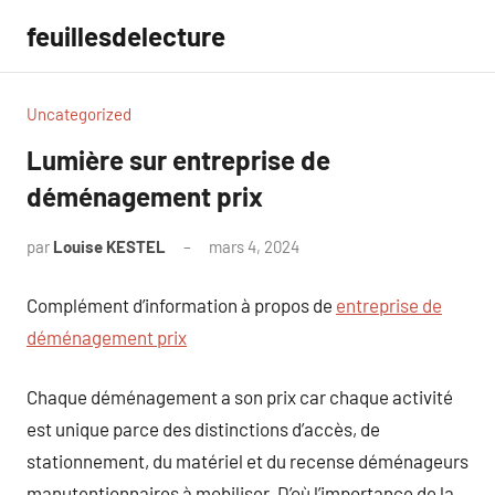
Aller
feuillesdelecture
au
contenu
Uncategorized
Lumière sur entreprise de
déménagement prix
par
Louise KESTEL
mars 4, 2024
Aucun
commentaire
Complément d’information à propos de
entreprise de
déménagement prix
Chaque déménagement a son prix car chaque activité
est unique parce des distinctions d’accès, de
stationnement, du matériel et du recense déménageurs
manutentionnaires à mobiliser. D’où l’importance de la