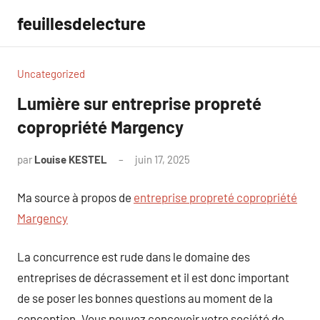
Aller
feuillesdelecture
au
contenu
Uncategorized
Lumière sur entreprise propreté
copropriété Margency
par
Louise KESTEL
juin 17, 2025
Aucun
commentaire
Ma source à propos de
entreprise propreté copropriété
Margency
La concurrence est rude dans le domaine des
entreprises de décrassement et il est donc important
de se poser les bonnes questions au moment de la
conception. Vous pouvez concevoir votre société de