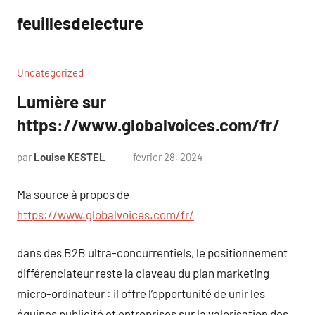
Aller
feuillesdelecture
au
contenu
Uncategorized
Lumière sur
https://www.globalvoices.com/fr/
par
Louise KESTEL
février 28, 2024
Aucun
commentaire
Ma source à propos de
https://www.globalvoices.com/fr/
dans des B2B ultra-concurrentiels, le positionnement
différenciateur reste la claveau du plan marketing
micro-ordinateur : il offre l’opportunité de unir les
équipes publicité et entreprises sur la valorisation des