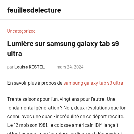
Aller
feuillesdelecture
au
contenu
Uncategorized
Lumière sur samsung galaxy tab s9
ultra
par
Louise KESTEL
mars 24, 2024
Aucun
commentaire
En savoir plus à propos de
samsung galaxy tab s9 ultra
Trente saisons pour l’un, vingt ans pour l’autre. Une
fondamental génération ? Non, deux révolutions que l’on
connu avec une quasi-incrédulité en ce départ récolte.
Le 12 moisson 1981, le colosse américain IBM lançait,
effectivement, son 1er micro-ordinateur ( découvrir ci-