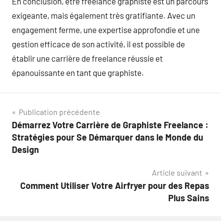
En conclusion, être freelance graphiste est un parcours
exigeante, mais également très gratifiante. Avec un
engagement ferme, une expertise approfondie et une
gestion efficace de son activité, il est possible de
établir une carrière de freelance réussie et
épanouissante en tant que graphiste.
Navigation
Publication précédente
Démarrez Votre Carrière de Graphiste Freelance :
de
Stratégies pour Se Démarquer dans le Monde du
l’article
Design
Article suivant
Comment Utiliser Votre Airfryer pour des Repas
Plus Sains