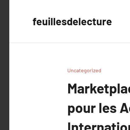
Aller
au
feuillesdelecture
contenu
Uncategorized
Marketpla
pour les 
Internatio