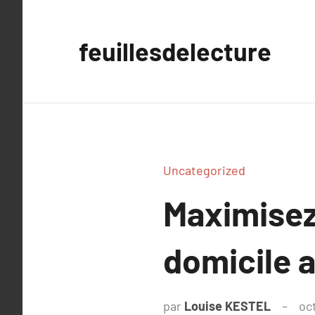
Aller
au
feuillesdelecture
contenu
Uncategorized
Maximisez
domicile a
par
Louise KESTEL
oc