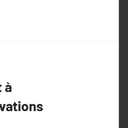
 à
ovations