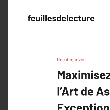
Aller
au
feuillesdelecture
contenu
Uncategorized
Maximisez
l’Art de A
Exceptionn