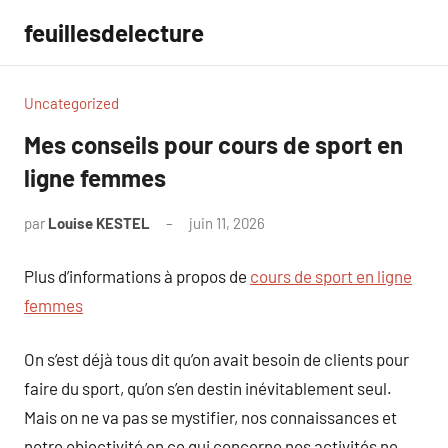
Aller
feuillesdelecture
au
contenu
Uncategorized
Mes conseils pour cours de sport en
ligne femmes
par
Louise KESTEL
juin 11, 2026
Aucun
commentaire
Plus d’informations à propos de
cours de sport en ligne
femmes
On s’est déjà tous dit qu’on avait besoin de clients pour
faire du sport, qu’on s’en destin inévitablement seul.
Mais on ne va pas se mystifier, nos connaissances et
notre objectivité en ce qui concerne nos activités ne