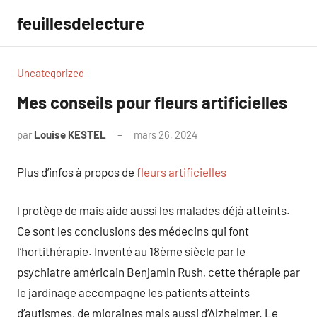
Aller
feuillesdelecture
au
contenu
Uncategorized
Mes conseils pour fleurs artificielles
par
Louise KESTEL
mars 26, 2024
Aucun
commentaire
Plus d’infos à propos de
fleurs artificielles
l protège de mais aide aussi les malades déjà atteints.
Ce sont les conclusions des médecins qui font
l’hortithérapie. Inventé au 18ème siècle par le
psychiatre américain Benjamin Rush, cette thérapie par
le jardinage accompagne les patients atteints
d’autismes, de migraines mais aussi d’Alzheimer. Le