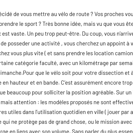
décidé de vous mettre au vélo de route ? Vos proches vou
prendre le sport ? Très bonne idée, mais vu que vous ête
 est vaste. Un peu trop peut-être. Du coup, vous n’arriv
 de posseder une activité , vous cherchez un appoint à v
hez vous plus vite ( et sans prendre les location cami
rtaine catégorie faculté, avec un kilométrage par semai
imanche.Pour que le vélo soit pour votre dissection et à
le en hauteur et en bande. C’est assurément encore trop
ue beaucoup pour solliciter la position agréable. Sur un
é mais attention : les modèles proposés ne sont effect
 utiles dans l’utilisation quotidien en ville ( jouer par ail
e qui ne protège pas de grand chose, ou le mission avec 
rge en liens avec son volume. Sans parler du plus essen