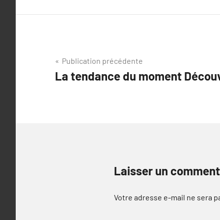
Navigation
Publication précédente
La tendance du moment Découvri
de
l’article
Laisser un comment
Votre adresse e-mail ne sera p