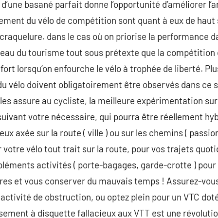
 d’une basané parfait donne l’opportunité d’améliorer l’
ment du vélo de compétition sont quant à eux de haut 
craquelure. dans le cas où on priorise la performance da
eau du tourisme tout sous prétexte que la compétition e
fort lorsqu’on enfourche le vélo à trophée de liberté. Pl
n du vélo doivent obligatoirement être observés dans ce 
bles assure au cycliste, la meilleure expérimentation su
uivant votre nécessaire, qui pourra être réellement hybr
ux axée sur la route ( ville ) ou sur les chemins ( passio
r votre vélo tout trait sur la route, pour vos trajets quo
mpléments activités ( porte-bagages, garde-crotte ) pour 
ires et vous conserver du mauvais temps ! Assurez-vous
 activité de obstruction, ou optez plein pour un VTC dot
issement à disquette fallacieux aux VTT est une révolu