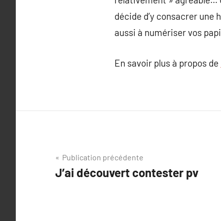
décide d’y consacrer une he
aussi à numériser vos papie
En savoir plus à propos de
Navigation
Publication précédente
J’ai découvert contester pv
de
l’article