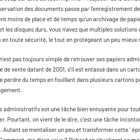
servation des documents passe par l’enregistrement des
ent moins de place et de temps qu’un archivage de papi
 et les disques durs, vous n’avez que multiples solutions
 en toute sécurité, le tout en protégeant un peu mieux 
n’est pas toujours simple de retrouver ses papiers admin
de vente datant de 2001, s’il est entassé dans un cart
e perdre du temps en fouillant dans plusieurs cartons 
angement.
rs administratifs est une tâche bien ennuyante pour tout
r. Pourtant, on vient de le dire, c’est une tâche inconto
e. Autant se mentaliser un peu et transformer cette ‘ é
Comment, me direz-vous ? D’abord en ritualisant ce mo