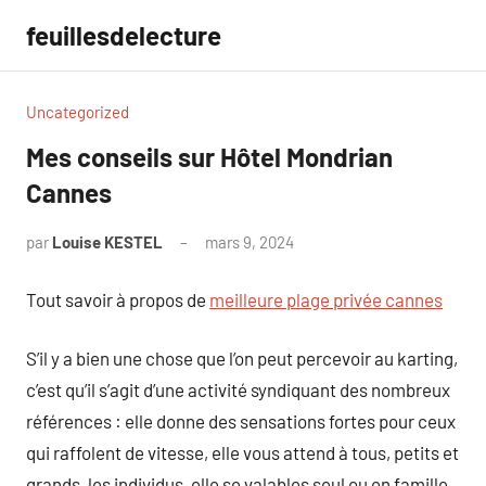
Aller
feuillesdelecture
au
contenu
Uncategorized
Mes conseils sur Hôtel Mondrian
Cannes
par
Louise KESTEL
mars 9, 2024
Aucun
commentaire
Tout savoir à propos de
meilleure plage privée cannes
S’il y a bien une chose que l’on peut percevoir au karting,
c’est qu’il s’agit d’une activité syndiquant des nombreux
références : elle donne des sensations fortes pour ceux
qui raffolent de vitesse, elle vous attend à tous, petits et
grands, les individus, elle se valables seul ou en famille,