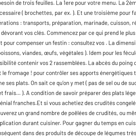
besoin de trois feuilles. La 1ere pour votre menu. La 2è
cessaire ( brochettes, par ex. ). Et une troisième pour f
pérations : transports, préparation, marinade, cuisson, 
dévorant vos clés. Commencez par ce qui prend le plus
pour compenser un festin : consultez vos . La dimensio
poissons, viandes, œufs, végétales ). Idem pour les fécul
ssibilité contenir vos 2 rassemblées. La abcès du poing 
st le fromage ! pour contrôler ses apports énergétiques to
 ses plats. On sait ce qu’on y met ( pas de sel ou de suc
t frais… ). A condition de savoir préparer des plats lég
ial franches.Et si vous achetiez des crudités congelés
uverez un grand nombre de poêlées de crudités, ou mê
plication durant cuisiner. Pour gagner du temps en cuisine
nséquent dans des produits de découpe de légumes très 