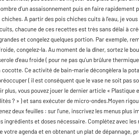
nombre d’un assaisonnement puis en faire rapidement pl
chiches. A partir des pois chiches cuits à l’eau, je vou
 cuits, chacune de ces recettes est très sans délai à cr
 grandes et congelez quelques portion. Par exemple, rem
froide, congelez-la. Au moment de la dîner, sortez le bou
role d’eau froide ( pour ne pas qu’un brûlure thermique g
la cocotte. Ce activité de bain-marie décongèlera la pot
réoccuper ( il est conséquent que le vase ne soit pas so
 plus, vous pouvez jouer le dernier article « Plastique e
ilités ? » ) et sans exécuter de micro-ondes.Moyen rigou
renez deux feuilles : sur l’une, inscrivez les menus plus 
es ingrédients et doses nécessaire. Complétez avec les 
e votre agenda et en obtenant un plat de dépannage, pr