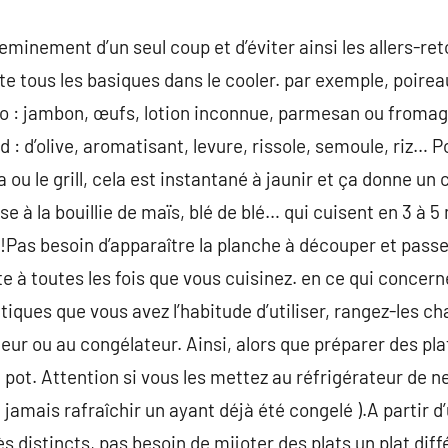
eminement d’un seul coup et d’éviter ainsi les allers-r
te tous les basiques dans le cooler. par exemple, poirea
o : jambon, œufs, lotion inconnue, parmesan ou fromage
 : d’olive, aromatisant, levure, rissole, semoule, riz… 
a ou le grill, cela est instantané à jaunir et ça donne un
se à la bouillie de maïs, blé de blé… qui cuisent en 3 à 
 !Pas besoin d’apparaître la planche à découper et pass
e à toutes les fois que vous cuisinez. en ce qui concern
ques que vous avez l’habitude d’utiliser, rangez-les c
eur ou au congélateur. Ainsi, alors que préparer des plat
pot. Attention si vous les mettez au réfrigérateur de ne 
 jamais rafraîchir un ayant déjà été congelé ).A partir 
rès distincts, pas besoin de mijoter des plats un plat dif