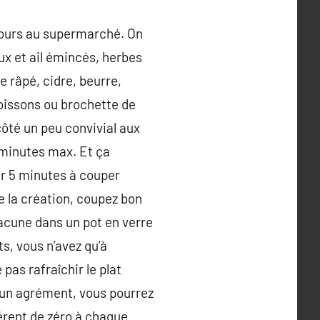
etours au supermarché. On
ux et ail émincés, herbes
 râpé, cidre, beurre,
Poissons ou brochette de
 côté un peu convivial aux
5 minutes max. Et ça
er 5 minutes à couper
e la création, coupez bon
hacune dans un pot en verre
s, vous n’avez qu’à
pas rafraîchir le plat
d’un agrément, vous pourrez
férent de zéro à chaque