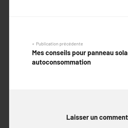
Navigation
Publication précédente
Mes conseils pour panneau sola
de
autoconsommation
l’article
Laisser un comment