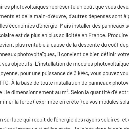
aires photovoltaïques représente un coût que vous devez 
ments et de la main-d’œuvre, d’autres dépenses sont à 
elles économies d’énergie. Mais installer des panneaux s
olaire est de plus en plus sollicitée en France. Produire 
evient plus rentable à cause de la descente du coût depu
nneaux photovoltaïques, il convient de bien définir votr
 vos objectifs. L’installation de modules photovoltaïq
moyenne, pour une puissance de 3 kWc, vous pouvez vous
TC. À la base de toute installation de panneaux photovol
 : le dimensionnement au m². Selon la quantité d’électr
miner la force ( exprimée en crête ) de vos modules sola
n surface qui recoit de l’énergie des rayons solaires, et
 qu’une image vaut milles mots. Je laisse donc le soin de 