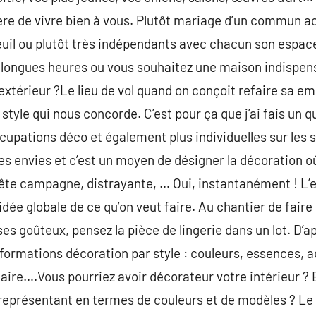
re de vivre bien à vous. Plutôt mariage d’un commun ac
euil ou plutôt très indépendants avec chacun son espac
e longues heures ou vous souhaitez une maison indispen
’extérieur ?Le lieu de vol quand on conçoit refaire sa e
e style qui nous concorde. C’est pour ça que j’ai fais un
pations déco et également plus individuelles sur les s
des envies et c’est un moyen de désigner la décoration o
tête campagne, distrayante, … Oui, instantanément ! L’e
e globale de ce qu’on veut faire. Au chantier de faire p
es goûteux, pensez la pièce de lingerie dans un lot. D’a
nformations décoration par style : couleurs, essences,
faire….Vous pourriez avoir décorateur votre intérieur ? 
 représentant en termes de couleurs et de modèles ? Le d