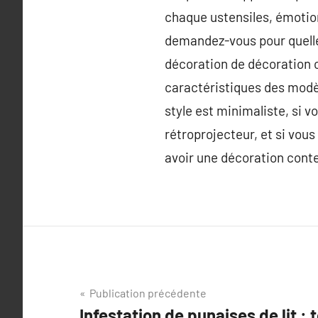
chaque ustensiles, émotion
demandez-vous pour quelle 
décoration de décoration ou
caractéristiques des modèl
style est minimaliste, si v
rétroprojecteur, et si vou
avoir une décoration cont
Navigation
Publication précédente
Infestation de punaises de lit :