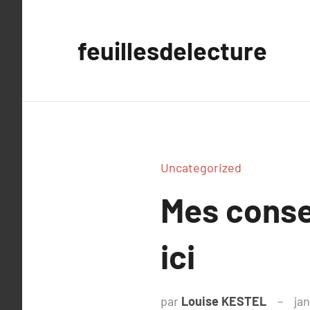
Aller
au
feuillesdelecture
contenu
Uncategorized
Mes consei
ici
par
Louise KESTEL
jan