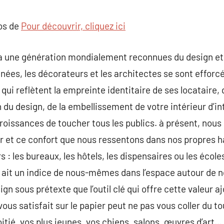
commentaire
pos de
Pour découvrir, cliquez ici
y a une génération mondialement reconnues du design et
nnées, les décorateurs et les architectes se sont efforc
ui reflètent la empreinte identitaire de ses locataire, 
du design, de la embellissement de votre intérieur d’int
roissances de toucher tous les publics. à présent, nous
 et ce confort que nous ressentons dans nos propres h
 : les bureaux, les hôtels, les dispensaires ou les écol
l y ait un indice de nous-mêmes dans l’espace autour de n
gn sous prétexte que l’outil clé qui offre cette valeur
ous satisfait sur le papier peut ne pas vous coller du tou
itié, vos plus jeunes, vos chiens, salons, œuvres d’art… 