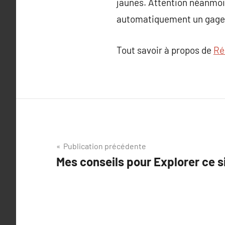
jaunes. Attention néanmoin
automatiquement un gage 
Tout savoir à propos de
Ré
Navigation
Publication précédente
Mes conseils pour Explorer ce s
de
l’article