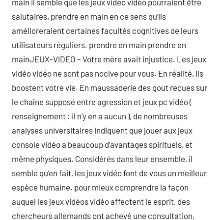
main il semble que les jeux vidéo vidéo pourraient être
salutaires, prendre en main en ce sens qu’ils
amélioreraient certaines facultés cognitives de leurs
utilisateurs réguliers. prendre en main prendre en
mainJEUX-VIDEO – Votre mère avait injustice. Les jeux
vidéo vidéo ne sont pas nocive pour vous. En réalité, ils
boostent votre vie. En maussaderie des gout reçues sur
le chaîne supposé entre agression et jeux pc vidéo (
renseignement : il n’y en a aucun ), de nombreuses
analyses universitaires indiquent que jouer aux jeux
console vidéo a beaucoup d’avantages spirituels, et
même physiques. Considérés dans leur ensemble, il
semble qu’en fait, les jeux vidéo font de vous un meilleur
espèce humaine. pour mieux comprendre la façon
auquel les jeux vidéos vidéo affectent le esprit, des
chercheurs allemands ont achevé une consultation,