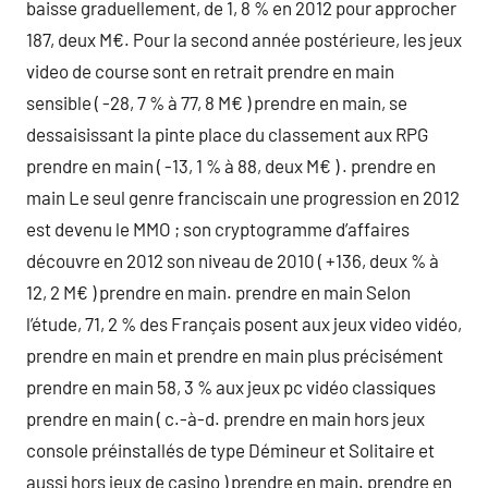
baisse graduellement, de 1, 8 % en 2012 pour approcher
187, deux M€. Pour la second année postérieure, les jeux
video de course sont en retrait prendre en main
sensible ( -28, 7 % à 77, 8 M€ ) prendre en main, se
dessaisissant la pinte place du classement aux RPG
prendre en main ( -13, 1 % à 88, deux M€ ) . prendre en
main Le seul genre franciscain une progression en 2012
est devenu le MMO ; son cryptogramme d’affaires
découvre en 2012 son niveau de 2010 ( +136, deux % à
12, 2 M€ ) prendre en main. prendre en main Selon
l’étude, 71, 2 % des Français posent aux jeux video vidéo,
prendre en main et prendre en main plus précisément
prendre en main 58, 3 % aux jeux pc vidéo classiques
prendre en main ( c.-à-d. prendre en main hors jeux
console préinstallés de type Démineur et Solitaire et
aussi hors jeux de casino ) prendre en main. prendre en