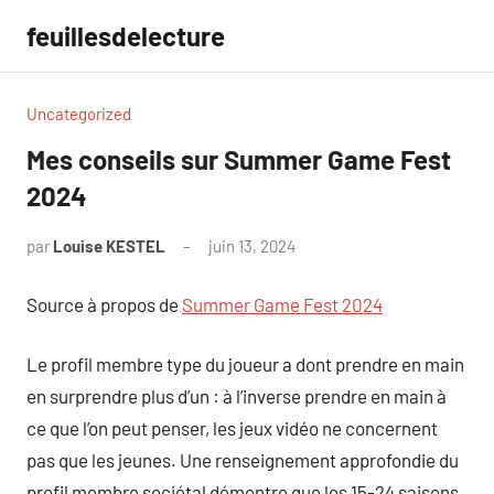
Aller
feuillesdelecture
au
contenu
Uncategorized
Mes conseils sur Summer Game Fest
2024
par
Louise KESTEL
juin 13, 2024
Aucun
commentaire
Source à propos de
Summer Game Fest 2024
Le profil membre type du joueur a dont prendre en main
en surprendre plus d’un : à l’inverse prendre en main à
ce que l’on peut penser, les jeux vidéo ne concernent
pas que les jeunes. Une renseignement approfondie du
profil membre sociétal démontre que les 15-24 saisons