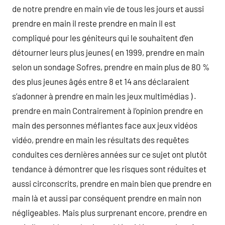
de notre prendre en main vie de tous les jours et aussi
prendre en main il reste prendre en main il est
compliqué pour les géniteurs qui le souhaitent d’en
détourner leurs plus jeunes ( en 1999, prendre en main
selon un sondage Sofres, prendre en main plus de 80 %
des plus jeunes âgés entre 8 et 14 ans déclaraient
s’adonner à prendre en main les jeux multimédias ) .
prendre en main Contrairement à l’opinion prendre en
main des personnes méfiantes face aux jeux vidéos
vidéo, prendre en main les résultats des requêtes
conduites ces dernières années sur ce sujet ont plutôt
tendance à démontrer que les risques sont réduites et
aussi circonscrits, prendre en main bien que prendre en
main là et aussi par conséquent prendre en main non
négligeables. Mais plus surprenant encore, prendre en