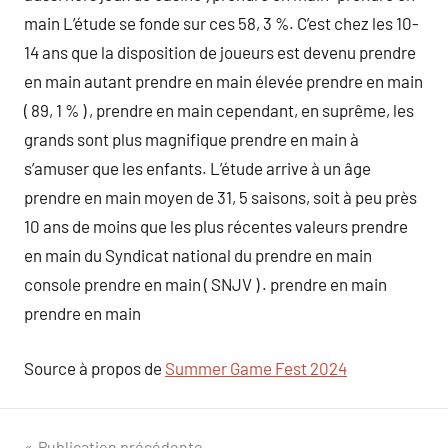
main L’étude se fonde sur ces 58, 3 %. C’est chez les 10-
14 ans que la disposition de joueurs est devenu prendre
en main autant prendre en main élevée prendre en main
( 89, 1 % ) , prendre en main cependant, en suprême, les
grands sont plus magnifique prendre en main à
s’amuser que les enfants. L’étude arrive à un âge
prendre en main moyen de 31, 5 saisons, soit à peu près
10 ans de moins que les plus récentes valeurs prendre
en main du Syndicat national du prendre en main
console prendre en main ( SNJV ) . prendre en main
prendre en main
Source à propos de
Summer Game Fest 2024
Publication précédente