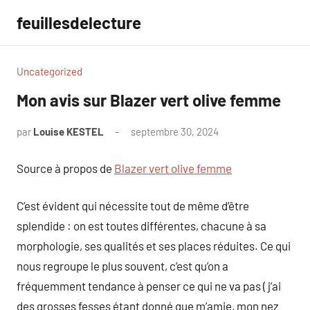
Aller
feuillesdelecture
au
contenu
Uncategorized
Mon avis sur Blazer vert olive femme
par
Louise KESTEL
septembre 30, 2024
Aucun
commentaire
Source à propos de
Blazer vert olive femme
C’est évident qui nécessite tout de même d’être
splendide : on est toutes différentes, chacune à sa
morphologie, ses qualités et ses places réduites. Ce qui
nous regroupe le plus souvent, c’est qu’on a
fréquemment tendance à penser ce qui ne va pas ( j’ai
des grosses fesses étant donné que m’amie, mon nez