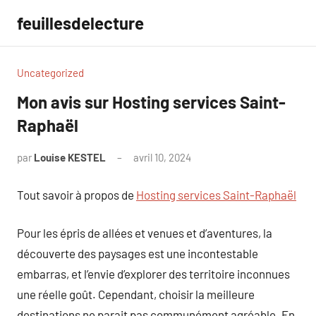
Aller
feuillesdelecture
au
contenu
Uncategorized
Mon avis sur Hosting services Saint-
Raphaël
par
Louise KESTEL
avril 10, 2024
Aucun
commentaire
Tout savoir à propos de
Hosting services Saint-Raphaël
Pour les épris de allées et venues et d’aventures, la
découverte des paysages est une incontestable
embarras, et l’envie d’explorer des territoire inconnues
une réelle goût. Cependant, choisir la meilleure
destinations ne parait pas communément agréable. En