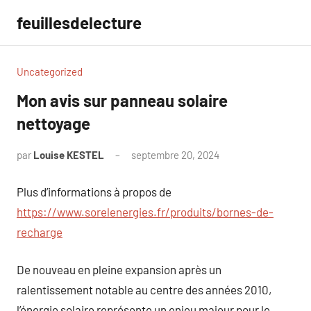
Aller
feuillesdelecture
au
contenu
Uncategorized
Mon avis sur panneau solaire
nettoyage
par
Louise KESTEL
septembre 20, 2024
Aucun
commentaire
Plus d’informations à propos de
https://www.sorelenergies.fr/produits/bornes-de-
recharge
De nouveau en pleine expansion après un
ralentissement notable au centre des années 2010,
l’énergie solaire représente un enjeu majeur pour le