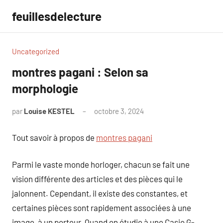
Aller
feuillesdelecture
au
contenu
Uncategorized
montres pagani : Selon sa
morphologie
par
Louise KESTEL
octobre 3, 2024
Aucun
commentaire
Tout savoir à propos de
montres pagani
Parmi le vaste monde horloger, chacun se fait une
vision différente des articles et des pièces qui le
jalonnent. Cependant, il existe des constantes, et
certaines pièces sont rapidement associées à une
image, à un porteur. Quand on étudie à une Casio G-