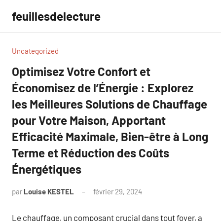
Aller
feuillesdelecture
au
contenu
Uncategorized
Optimisez Votre Confort et
Économisez de l’Énergie : Explorez
les Meilleures Solutions de Chauffage
pour Votre Maison, Apportant
Efficacité Maximale, Bien-être à Long
Terme et Réduction des Coûts
Énergétiques
par
Louise KESTEL
février 29, 2024
Aucun
commentaire
Le chauffage, un composant crucial dans tout foyer, a