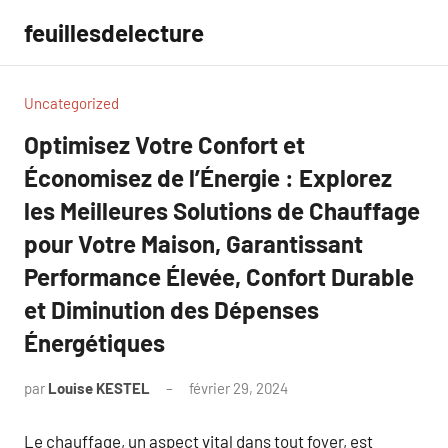
Aller
feuillesdelecture
au
contenu
Uncategorized
Optimisez Votre Confort et
Économisez de l’Énergie : Explorez
les Meilleures Solutions de Chauffage
pour Votre Maison, Garantissant
Performance Élevée, Confort Durable
et Diminution des Dépenses
Énergétiques
par
Louise KESTEL
février 29, 2024
Aucun
commentaire
Le chauffage, un aspect vital dans tout foyer, est