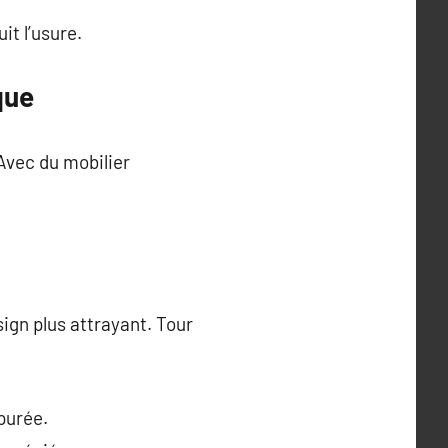
it l’usure.
que
 Avec du mobilier
sign plus attrayant. Tour
purée.