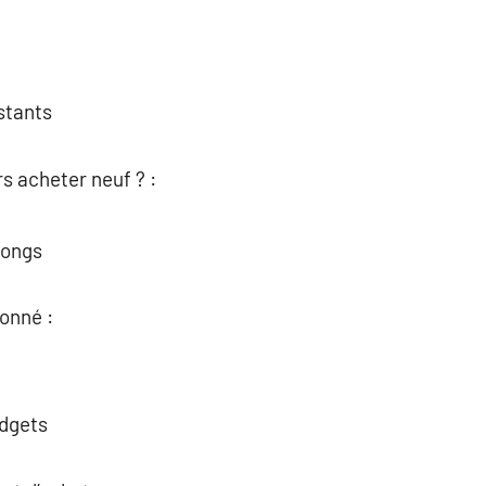
stants
s acheter neuf ? :
 longs
onné :
udgets