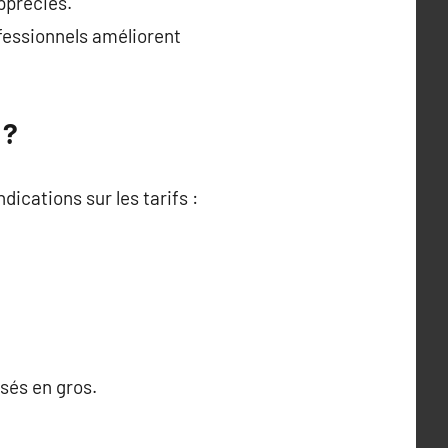
ppréciés.
fessionnels améliorent
 ?
dications sur les tarifs :
isés en gros.