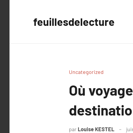
Aller
au
feuillesdelecture
contenu
Uncategorized
Où voyager
destinatio
par
Louise KESTEL
jui