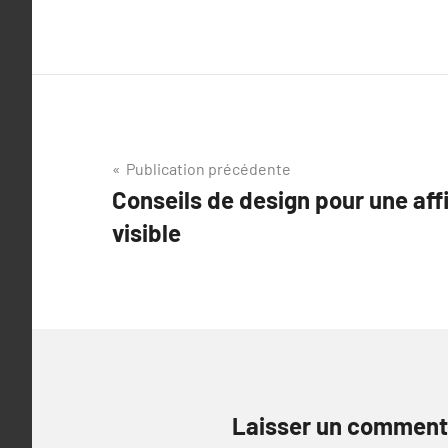
Navigation
Publication précédente
Conseils de design pour une aff
de
visible
l’article
Laisser un comment