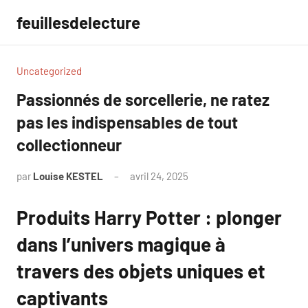
Aller
feuillesdelecture
au
contenu
Uncategorized
Passionnés de sorcellerie, ne ratez
pas les indispensables de tout
collectionneur
par
Louise KESTEL
avril 24, 2025
Aucun
commentaire
Produits Harry Potter : plonger
dans l’univers magique à
travers des objets uniques et
captivants