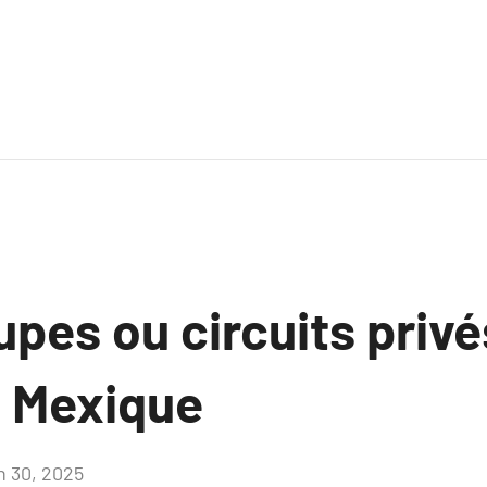
upes ou circuits priv
 Mexique
in 30, 2025
Aucun