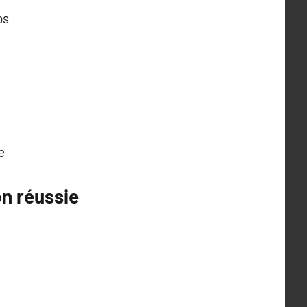
ps
e
n réussie