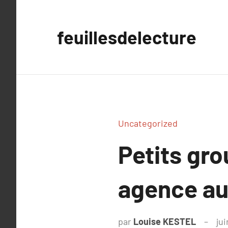
Aller
au
feuillesdelecture
contenu
Uncategorized
Petits gro
agence au
par
Louise KESTEL
ju