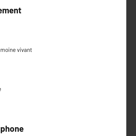
rement
imoine vivant
e
ophone