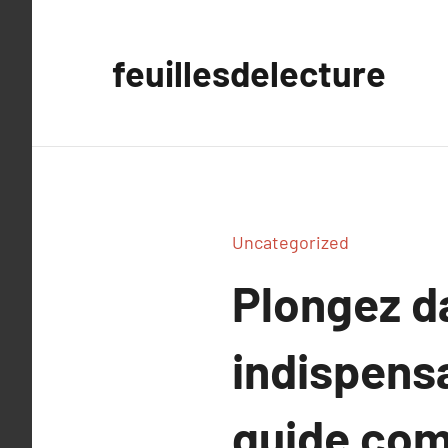
Aller
au
feuillesdelecture
contenu
Uncategorized
Plongez d
indispensa
guide comp