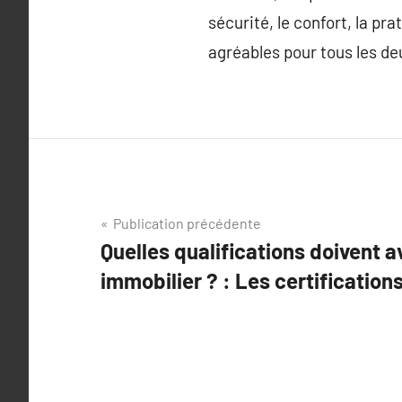
sécurité, le confort, la pr
agréables pour tous les de
Navigation
Publication précédente
Quelles qualifications doivent a
de
immobilier ? : Les certifications 
l’article