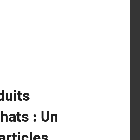
duits
hats : Un
articles