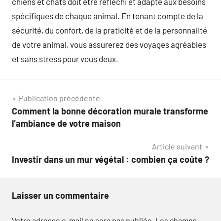
chiens et chats doit être réfléchi et adapté aux besoins
spécifiques de chaque animal. En tenant compte de la
sécurité, du confort, de la praticité et de la personnalité
de votre animal, vous assurerez des voyages agréables
et sans stress pour vous deux.
Navigation
Publication précédente
Comment la bonne décoration murale transforme
de
l’ambiance de votre maison
l’article
Article suivant
Investir dans un mur végétal : combien ça coûte ?
Laisser un commentaire
Votre adresse e-mail ne sera pas publiée.
Les champs