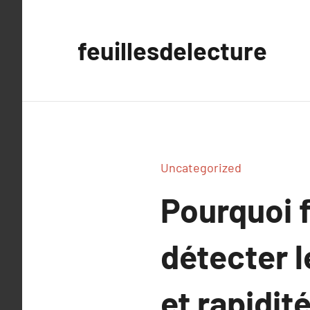
Aller
au
feuillesdelecture
contenu
Uncategorized
Pourquoi f
détecter l
et rapidité