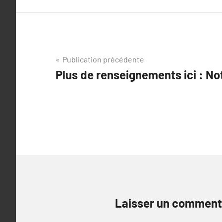
Navigation
Publication précédente
Plus de renseignements ici : No
de
l’article
Laisser un comment