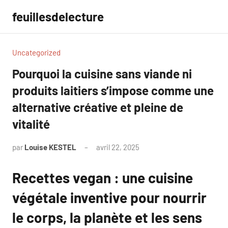
Aller
feuillesdelecture
au
contenu
Uncategorized
Pourquoi la cuisine sans viande ni
produits laitiers s’impose comme une
alternative créative et pleine de
vitalité
par
Louise KESTEL
avril 22, 2025
Aucun
commentaire
Recettes vegan : une cuisine
végétale inventive pour nourrir
le corps, la planète et les sens