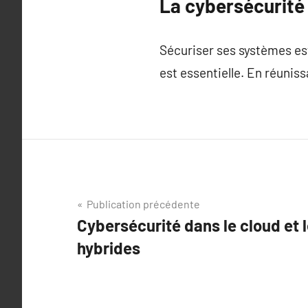
La cybersécurité 
Sécuriser ses systèmes est 
est essentielle. En réunissa
Navigation
Publication précédente
Cybersécurité dans le cloud et 
de
hybrides
l’article