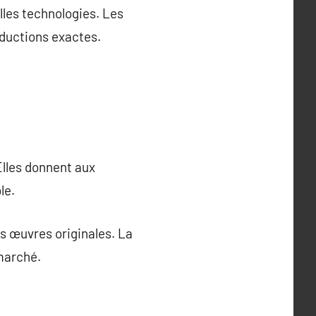
lles technologies. Les
oductions exactes.
Elles donnent aux
le.
es œuvres originales. La
 marché.