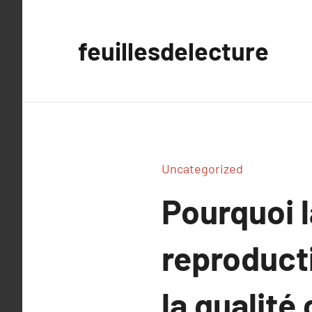
Aller
au
feuillesdelecture
contenu
Uncategorized
Pourquoi l
reproducti
la qualité