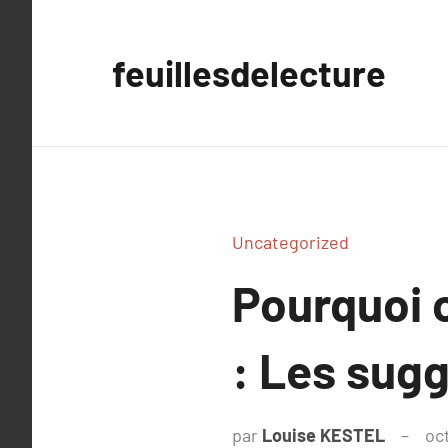
Aller
au
feuillesdelecture
contenu
Uncategorized
Pourquoi o
: Les sugg
par
Louise KESTEL
oc