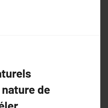
aturels
 nature de
éler