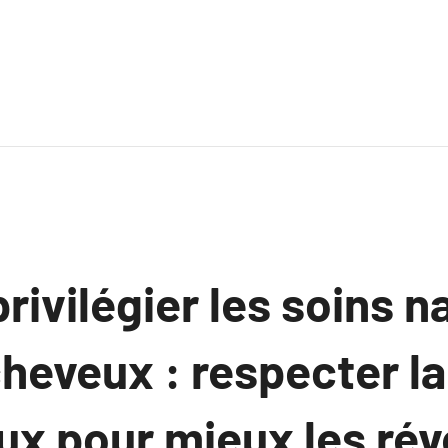
rivilégier les soins n
heveux : respecter la
ux pour mieux les rév