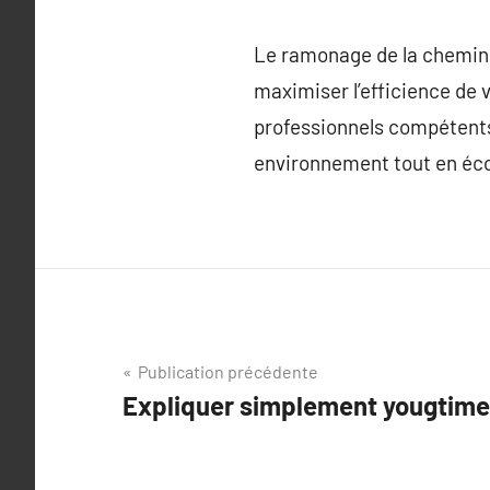
Le ramonage de la cheminée
maximiser l’efficience de 
professionnels compétents 
environnement tout en éco
Navigation
Publication précédente
Expliquer simplement yougtime
de
l’article