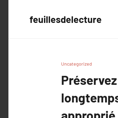
Aller
au
feuillesdelecture
contenu
Uncategorized
Préservez
longtemps
approprié