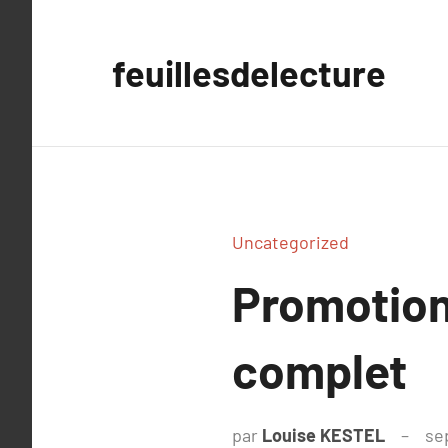
Aller
au
feuillesdelecture
contenu
Uncategorized
Promotion
complet
par
Louise KESTEL
se