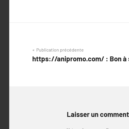
Navigation
Publication précédente
https://anipromo.com/ : Bon à 
de
l’article
Laisser un comment