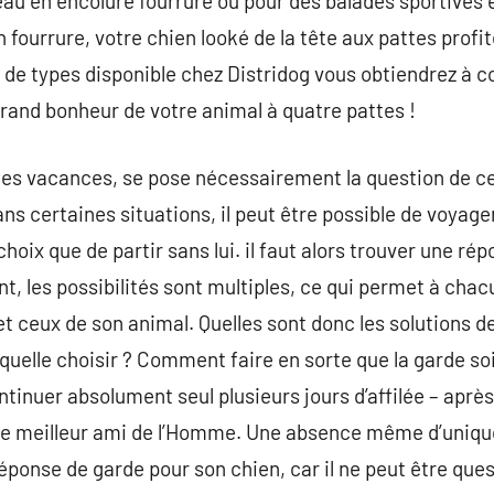
u en encolure fourrure ou pour des balades sportives e
fourrure, votre chien looké de la tête aux pattes profi
x de types disponible chez Distridog vous obtiendrez à 
grand bonheur de votre animal à quatre pattes !
es vacances, se pose nécessairement la question de ce 
 certaines situations, il peut être possible de voyage
e choix que de partir sans lui. il faut alors trouver une 
 les possibilités sont multiples, ce qui permet à chacun 
et ceux de son animal. Quelles sont donc les solutions d
uelle choisir ? Comment faire en sorte que la garde soi
inuer absolument seul plusieurs jours d’affilée – après 
ié de meilleur ami de l’Homme. Une absence même d’uniq
ponse de garde pour son chien, car il ne peut être quest