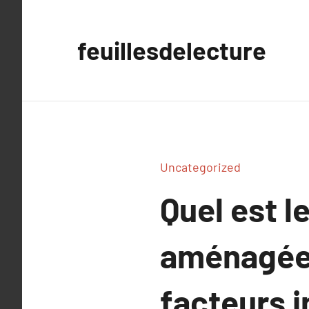
Aller
au
feuillesdelecture
contenu
Uncategorized
Quel est l
aménagée p
facteurs i