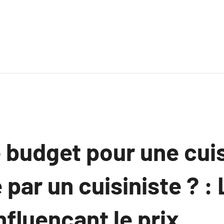
e budget pour une cui
ar un cuisiniste ? : 
nfluençant le prix.