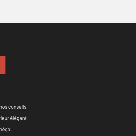
nos conseils
rieur élégant
négal