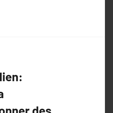
dien:
a
çonner des