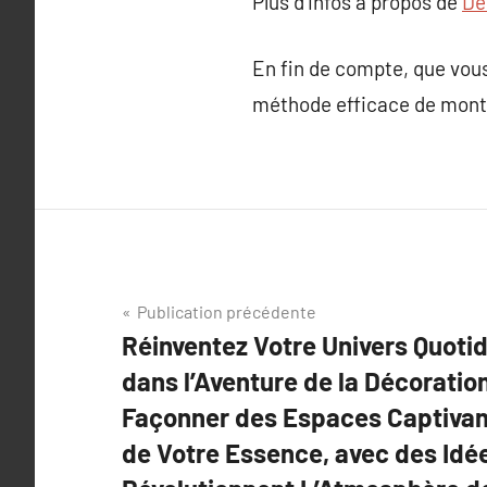
Plus d’infos à propos de
Dé
En fin de compte, que vous 
méthode efficace de montr
Navigation
Publication précédente
Réinventez Votre Univers Quoti
de
dans l’Aventure de la Décoration
l’article
Façonner des Espaces Captivan
de Votre Essence, avec des Idée