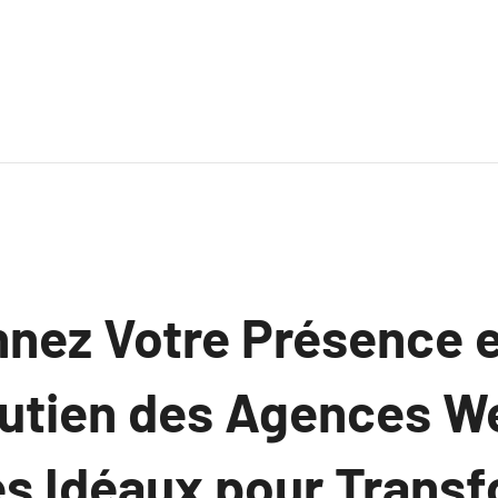
nnez Votre Présence 
outien des Agences W
es Idéaux pour Trans