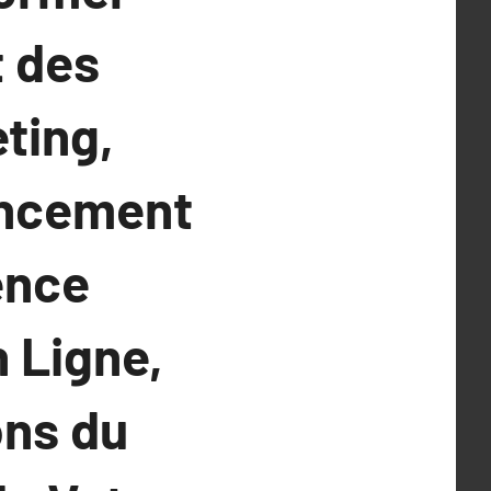
t des
ting,
encement
ence
 Ligne,
ons du