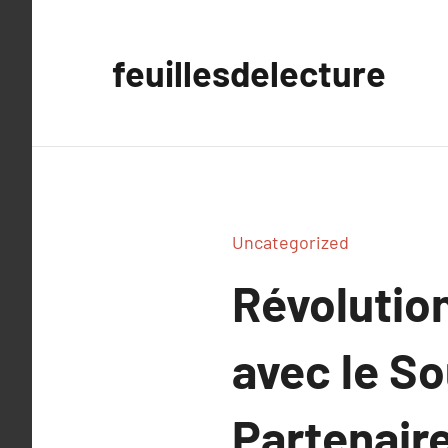
Aller
au
feuillesdelecture
contenu
Uncategorized
Révolutio
avec le S
Partenair