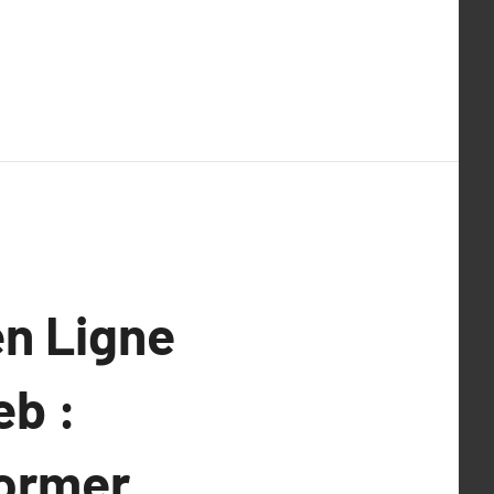
en Ligne
eb :
former