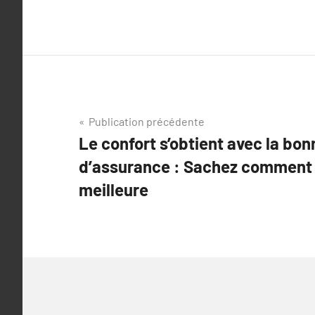
Navigation
Publication précédente
Le confort s’obtient avec la bo
de
d’assurance : Sachez comment 
l’article
meilleure