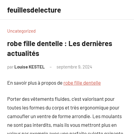
Aller
feuillesdelecture
au
contenu
Uncategorized
robe fille dentelle : Les dernières
actualités
par
Louise KESTEL
septembre 9, 2024
Aucun
commentaire
En savoir plus à propos de
robe fille dentelle
Porter des vêtements fluides, c’est valorisant pour
toutes les formes du corps et très ergonomique pour
camoufler un ventre de forme arrondie. Les moulants
ne sont pas interdits, mais ils vous mettront plus en
valeur par exemple avec une parfaite culotte gainante.