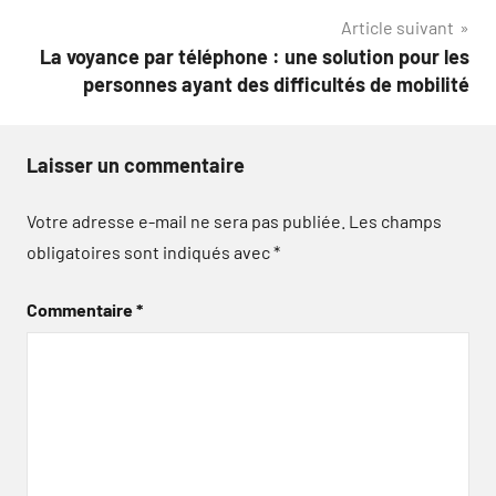
l’article
Article suivant
La voyance par téléphone : une solution pour les
personnes ayant des difficultés de mobilité
Laisser un commentaire
Votre adresse e-mail ne sera pas publiée.
Les champs
obligatoires sont indiqués avec
*
Commentaire
*