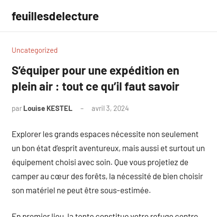
Aller
feuillesdelecture
au
contenu
Uncategorized
S’équiper pour une expédition en
plein air : tout ce qu’il faut savoir
par
Louise KESTEL
avril 3, 2024
Aucun
commentaire
Explorer les grands espaces nécessite non seulement
un bon état d’esprit aventureux, mais aussi et surtout un
équipement choisi avec soin. Que vous projetiez de
camper au cœur des forêts, la nécessité de bien choisir
son matériel ne peut être sous-estimée.
En premier lieu, la tente constitue votre refuge contre